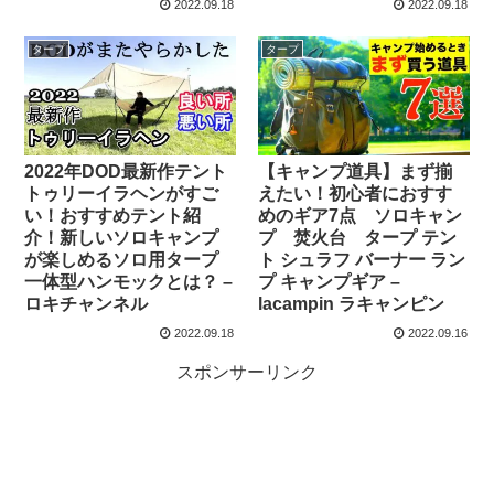
2022.09.18
2022.09.18
タープ
タープ
2022年DOD最新作テント
【キャンプ道具】まず揃
トゥリーイラヘンがすご
えたい！初心者におすす
い！おすすめテント紹
めのギア7点 ソロキャン
介！新しいソロキャンプ
プ 焚火台 タープ テン
が楽しめるソロ用タープ
ト シュラフ バーナー ラン
一体型ハンモックとは？ –
プ キャンプギア –
ロキチャンネル
lacampin ラキャンピン
2022.09.18
2022.09.16
スポンサーリンク