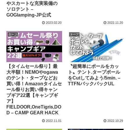
やスカートな充実装備の
ソロテント –
GOGlamping-JP公式
2023.02.20
2022.11.20
タープ
タープ
【タイムセール祭り】最
〝超簡単にポールをカッ
大半額！NEMOやogawa
ト〟テント.タープポール
のテント・タープなどお
をCutしてみよう/5min. –
買い得！Amazonタイムセ
TTFNバックパックUL
ール祭りお買い得キャン
プギア22選【キャンプギ
ア】
FIELDOOR,OneTigris,DO
D – CAMP GEAR HACK
2022.11.01
2022.10.29