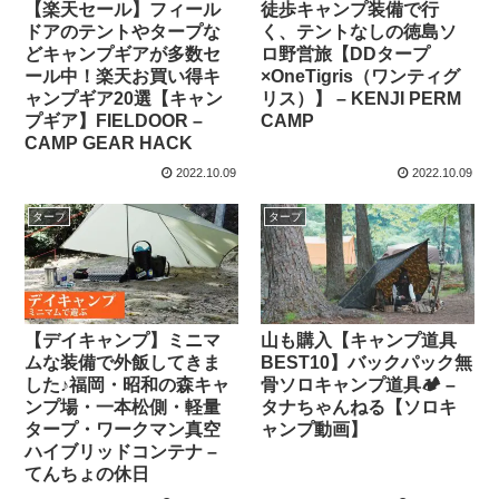
【楽天セール】フィール
徒歩キャンプ装備で行
ドアのテントやタープな
く、テントなしの徳島ソ
どキャンプギアが多数セ
ロ野営旅【DDタープ
ール中！楽天お買い得キ
×OneTigris（ワンティグ
ャンプギア20選【キャン
リス）】 – KENJI PERM
プギア】FIELDOOR –
CAMP
CAMP GEAR HACK
2022.10.09
2022.10.09
タープ
タープ
【デイキャンプ】ミニマ
山も購入【キャンプ道具
ムな装備で外飯してきま
BEST10】バックパック無
した♪福岡・昭和の森キャ
骨ソロキャンプ道具🏕 –
ンプ場・一本松側・軽量
タナちゃんねる【ソロキ
タープ・ワークマン真空
ャンプ動画】
ハイブリッドコンテナ –
てんちょの休日