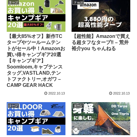
タープ
タープ
【最大85%オフ】新作TC
【超性能】Amazonで買え
タープやツールームテン
る超タフなタープ‼️ – 荒井
トがセール中！Amazonお
裕介you ちゃんねる
買い得キャンプギア20選
【キャンプギア】
Soomloom,キャプテンス
タッグ,VASTLAND,テン
トファクトリー,オガワ –
CAMP GEAR HACK
2022.10.13
2022.10.13
タープ
タープ