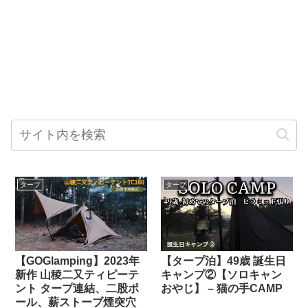
タープ
タープ
【タープ泊】49歳 誕生日
【GOGlamping】2023年
キャンプ②【ソロキャン
新作 山稜二又ティピーテ
おやじ】 – 猫の手CAMP
ント タープ連結、二股ポ
ール、薪ストーブ煙突穴