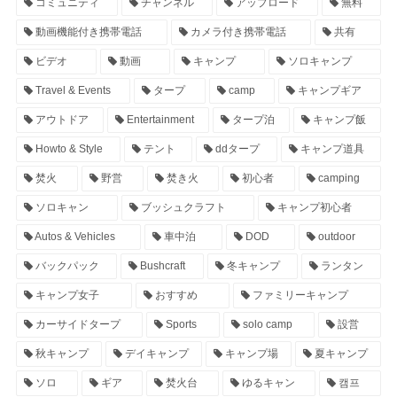
コミュニティ
チャンネル
アップロード
無料
動画機能付き携帯電話
カメラ付き携帯電話
共有
ビデオ
動画
キャンプ
ソロキャンプ
Travel & Events
タープ
camp
キャンプギア
アウトドア
Entertainment
タープ泊
キャンプ飯
Howto & Style
テント
ddタープ
キャンプ道具
焚火
野営
焚き火
初心者
camping
ソロキャン
ブッシュクラフト
キャンプ初心者
Autos & Vehicles
車中泊
DOD
outdoor
バックパック
Bushcraft
冬キャンプ
ランタン
キャンプ女子
おすすめ
ファミリーキャンプ
カーサイドタープ
Sports
solo camp
設営
秋キャンプ
デイキャンプ
キャンプ場
夏キャンプ
ソロ
ギア
焚火台
ゆるキャン
캠프